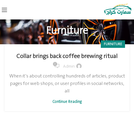
Furniture
FURNITURE
Collar brings back coffee brewing ritual
0
Admin
When it’s about controlling hundreds of articles, product
pages for web shops, or user profiles in social networks,
all
Continue Reading