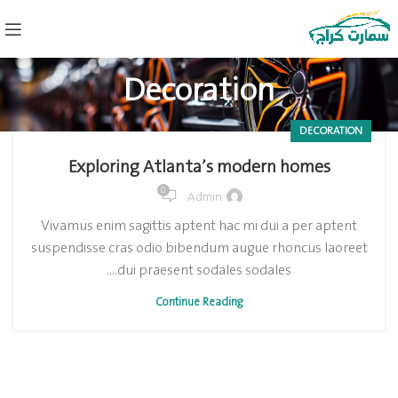
Decoration
DECORATION
Exploring Atlanta’s modern homes
0
Admin
Vivamus enim sagittis aptent hac mi dui a per aptent
suspendisse cras odio bibendum augue rhoncus laoreet
dui praesent sodales sodales....
Continue Reading